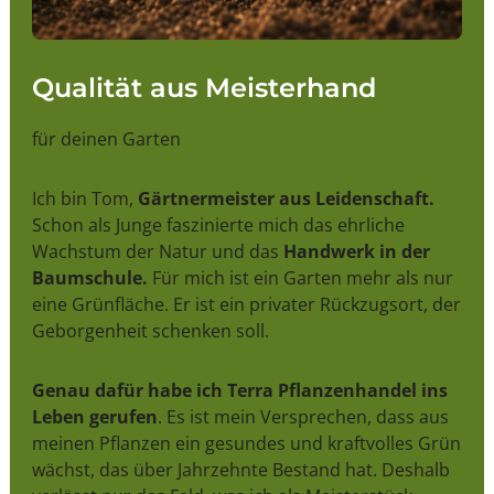
Qualität aus Meisterhand
für deinen Garten
Ich bin Tom,
Gärtnermeister aus Leidenschaft.
Schon als Junge faszinierte mich das ehrliche
Wachstum der Natur und das
Handwerk in der
Baumschule.
Für mich ist ein Garten mehr als nur
eine Grünfläche. Er ist ein privater Rückzugsort, der
Geborgenheit schenken soll.
Genau dafür habe ich Terra Pflanzenhandel ins
Leben gerufen
. Es ist mein Versprechen, dass aus
meinen Pflanzen ein gesundes und kraftvolles Grün
wächst, das über Jahrzehnte Bestand hat. Deshalb