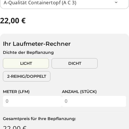
22,00 €
R
A
E
U
G
S
U
V
Ihr Laufmeter-Rechner
L
E
Dichte der Bepflanzung
Ä
R
R
K
LICHT
DICHT
E
A
R
U
2-REIHIG/DOPPELT
P
F
R
T
E
METER (LFM)
ANZAHL (STÜCK)
I
S
Gesamtpreis für Ihre Bepflanzung:
22,00 €