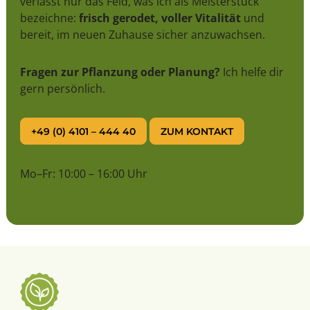
verlässt nur das Feld, was ich als Meisterstück
bezeichne:
frisch gerodet, voller Vitalität
und
bereit, im neuen Zuhause sicher anzuwachsen.
Fragen zur Pflanzung oder Planung?
Ich helfe dir
gern persönlich.
+49 (0) 4101 – 444 40
ZUM KONTAKT
Mo–Fr: 10:00 – 16:00 Uhr