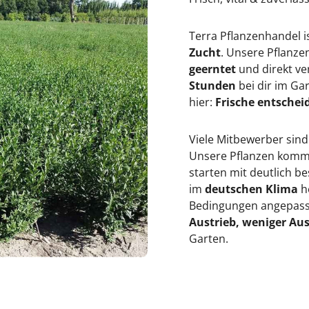
T
Terra Pflanzenhandel i
Zucht
. Unsere Pflanz
geerntet
und direkt ve
Stunden
bei dir im Ga
hier:
Frische entscheid
Viele Mitbewerber sind
Unsere Pflanzen kommen
starten mit deutlich 
im
deutschen Klima
h
Bedingungen angepasst
Austrieb, weniger Aus
Garten.