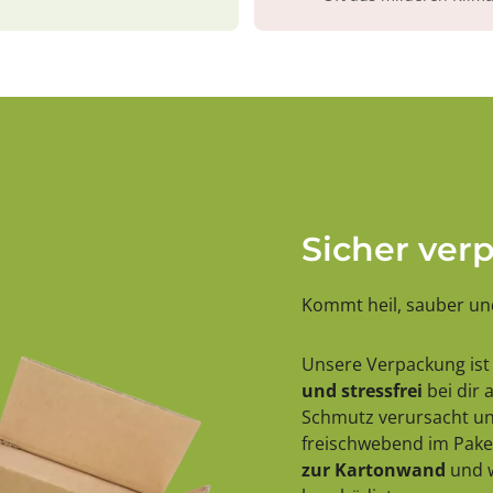
Sicher ver
Kommt heil, sauber und
Unsere Verpackung ist 
und stressfrei
bei dir
Schmutz verursacht und
freischwebend im Paket
zur Kartonwand
und w