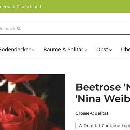
nnerhalb Deutschland
Bodendecker
Bäume & Solitär
Obst
Übe
Beetrose '
'Nina Weib
Grösse-Qualität