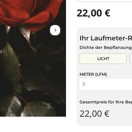
22,00 €
R
E
G
U
Ihr Laufmeter-
L
Ä
Dichte der Bepflanzung
R
E
LICHT
R
P
METER (LFM)
R
E
I
S
Gesamtpreis für Ihre Be
22,00 €