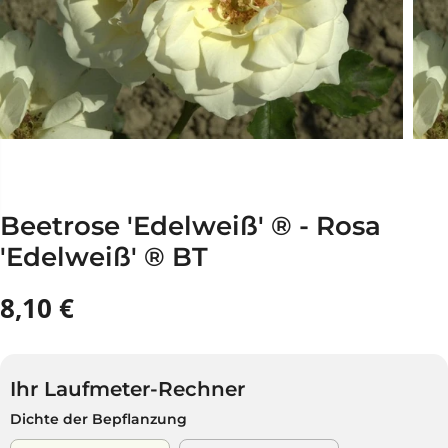
Beetrose 'Edelweiß' ® - Rosa
'Edelweiß' ® BT
8,10 €
R
A
E
U
G
S
U
V
Ihr Laufmeter-Rechner
L
E
Dichte der Bepflanzung
Ä
R
R
K