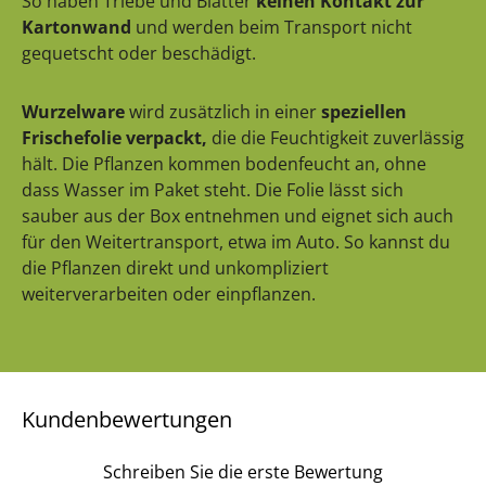
So haben Triebe und Blätter
keinen Kontakt zur
Kartonwand
und werden beim Transport nicht
gequetscht oder beschädigt.
Wurzelware
wird zusätzlich in einer
speziellen
Frischefolie verpackt,
die die Feuchtigkeit zuverlässig
hält. Die Pflanzen kommen bodenfeucht an, ohne
dass Wasser im Paket steht. Die Folie lässt sich
sauber aus der Box entnehmen und eignet sich auch
für den Weitertransport, etwa im Auto. So kannst du
die Pflanzen direkt und unkompliziert
weiterverarbeiten oder einpflanzen.
Kundenbewertungen
Schreiben Sie die erste Bewertung