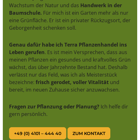
Wachstum der Natur und das
Handwerk in der
Baumschule.
Für mich ist ein Garten mehr als nur
eine Grünfläche. Er ist ein privater Rückzugsort, der
Geborgenheit schenken soll.
Genau dafür habe ich Terra Pflanzenhandel ins
Leben gerufen
. Es ist mein Versprechen, dass aus
meinen Pflanzen ein gesundes und kraftvolles Grün
wächst, das über Jahrzehnte Bestand hat. Deshalb
verlässt nur das Feld, was ich als Meisterstück
bezeichne:
frisch gerodet, voller Vitalität
und
bereit, im neuen Zuhause sicher anzuwachsen.
Fragen zur Pflanzung oder Planung?
Ich helfe dir
gern persönlich.
+49 (0) 4101 – 444 40
ZUM KONTAKT