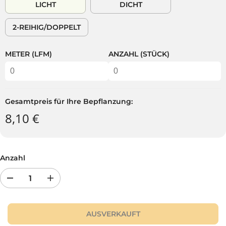
LICHT
DICHT
E
A
R
U
2-REIHIG/DOPPELT
P
F
R
T
E
METER (LFM)
ANZAHL (STÜCK)
I
S
Gesamtpreis für Ihre Bepflanzung:
8,10 €
Anzahl
R
E
e
r
d
h
u
ö
AUSVERKAUFT
z
h
i
e