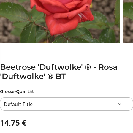
Beetrose 'Duftwolke' ® - Rosa
'Duftwolke' ® BT
Grösse-Qualität
14,75 €
R
A
E
U