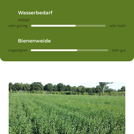
Wasserbedarf
mittel
sehr gering
sehr hoch
Bienenweide
ungeeignet
sehr gut