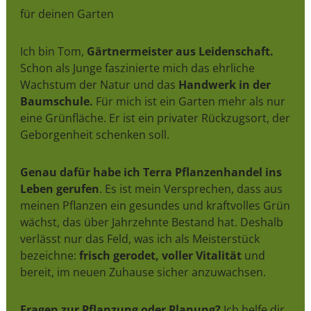
für deinen Garten
Ich bin Tom,
Gärtnermeister aus Leidenschaft.
Schon als Junge faszinierte mich das ehrliche
Wachstum der Natur und das
Handwerk in der
Baumschule.
Für mich ist ein Garten mehr als nur
eine Grünfläche. Er ist ein privater Rückzugsort, der
Geborgenheit schenken soll.
Genau dafür habe ich Terra Pflanzenhandel ins
Leben gerufen
. Es ist mein Versprechen, dass aus
meinen Pflanzen ein gesundes und kraftvolles Grün
wächst, das über Jahrzehnte Bestand hat. Deshalb
verlässt nur das Feld, was ich als Meisterstück
bezeichne:
frisch gerodet, voller Vitalität
und
bereit, im neuen Zuhause sicher anzuwachsen.
Fragen zur Pflanzung oder Planung?
Ich helfe dir