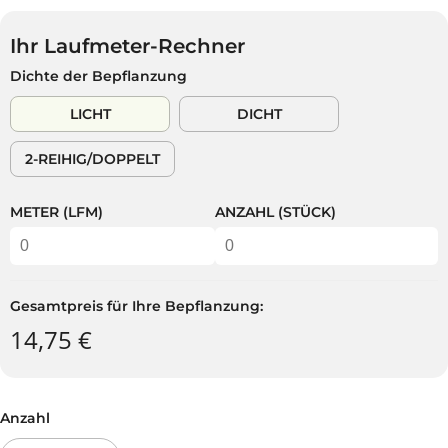
G
S
U
V
Ihr Laufmeter-Rechner
L
E
Dichte der Bepflanzung
Ä
R
R
K
LICHT
DICHT
E
A
R
U
2-REIHIG/DOPPELT
P
F
R
T
E
METER (LFM)
ANZAHL (STÜCK)
I
S
Gesamtpreis für Ihre Bepflanzung:
14,75 €
Anzahl