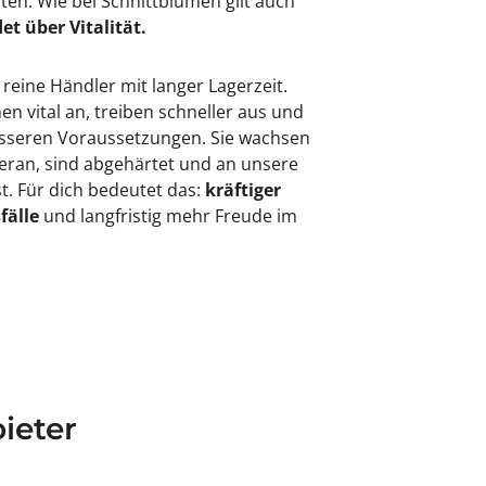
rten. Wie bei Schnittblumen gilt auch
et über Vitalität.
 reine Händler mit langer Lagerzeit.
 vital an, treiben schneller aus und
besseren Voraussetzungen. Sie wachsen
eran, sind abgehärtet und an unsere
. Für dich bedeutet das:
kräftiger
fälle
und langfristig mehr Freude im
ieter