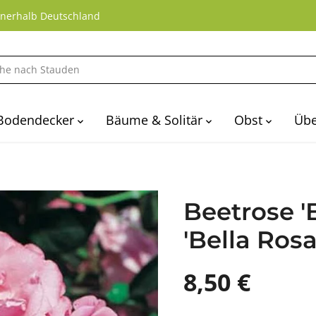
nnerhalb Deutschland
Bodendecker
Bäume & Solitär
Obst
Übe
Beetrose '
'Bella Rosa
8,50 €
R
A
E
U