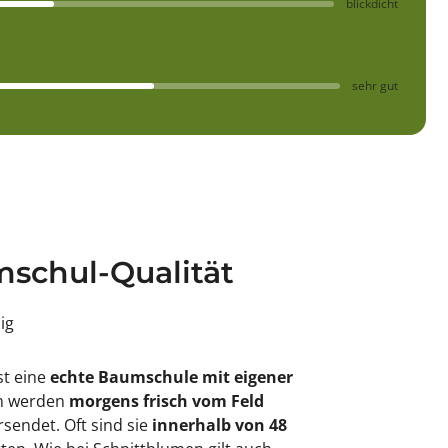
blickdicht
sehr gut
schul-Qualität
sig
st eine
echte Baumschule mit eigener
en werden
morgens frisch vom Feld
rsendet. Oft sind sie
innerhalb von 48