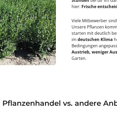
Stunden
bei dir im Ga
hier:
Frische entscheid
Viele Mitbewerber sind
Unsere Pflanzen kommen
starten mit deutlich 
im
deutschen Klima
h
Bedingungen angepasst
Austrieb, weniger Aus
Garten.
a Pflanzenhandel vs. andere Anb