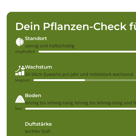
Dein Pflanzen-Check f
Standort
sonnig und halbschattig
empfindlich
Wachstum
20-50cm Zuwachs pro Jahr und mittelstark wachsend
langsam
Boden
lehmig bis lehmig-tonig lehmig bis lehmig-tonig und f
fest
Duftstärke
leichter Duft