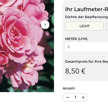
G
S
U
V
Ihr Laufmeter-
L
E
Ä
R
Dichte der Bepflanzung
R
K
E
A
LICHT
R
U
P
F
METER (LFM)
R
T
E
I
S
Gesamtpreis für Ihre Be
8,50 €
Anzahl
R
E
e
r
d
h