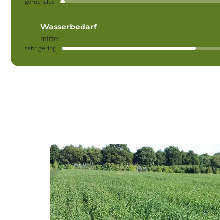
geruchslos
Wasserbedarf
mittel
sehr gering