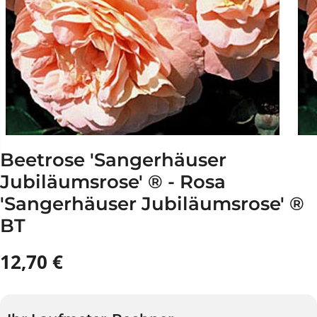
Beetrose 'Sangerhäuser
Jubiläumsrose' ® - Rosa
'Sangerhäuser Jubiläumsrose' ®
BT
12,70 €
R
A
E
U
G
S
U
V