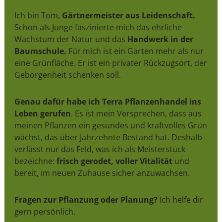
Ich bin Tom,
Gärtnermeister aus Leidenschaft.
Schon als Junge faszinierte mich das ehrliche
Wachstum der Natur und das
Handwerk in der
Baumschule.
Für mich ist ein Garten mehr als nur
eine Grünfläche. Er ist ein privater Rückzugsort, der
Geborgenheit schenken soll.
Genau dafür habe ich Terra Pflanzenhandel ins
Leben gerufen
. Es ist mein Versprechen, dass aus
meinen Pflanzen ein gesundes und kraftvolles Grün
wächst, das über Jahrzehnte Bestand hat. Deshalb
verlässt nur das Feld, was ich als Meisterstück
bezeichne:
frisch gerodet, voller Vitalität
und
bereit, im neuen Zuhause sicher anzuwachsen.
Fragen zur Pflanzung oder Planung?
Ich helfe dir
gern persönlich.