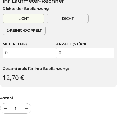
Ihr Laufmeter-Rechner
L
E
Dichte der Bepflanzung
Ä
R
R
K
LICHT
DICHT
E
A
R
U
2-REIHIG/DOPPELT
P
F
R
T
E
METER (LFM)
ANZAHL (STÜCK)
I
S
Gesamtpreis für Ihre Bepflanzung:
12,70 €
Anzahl
R
E
e
r