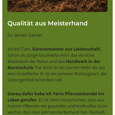
Qualität aus Meisterhand
für deinen Garten
Ich bin Tom,
Gärtnermeister aus Leidenschaft.
Schon als Junge faszinierte mich das ehrliche
Wachstum der Natur und das
Handwerk in der
Baumschule.
Für mich ist ein Garten mehr als nur
eine Grünfläche. Er ist ein privater Rückzugsort, der
Geborgenheit schenken soll.
Genau dafür habe ich Terra Pflanzenhandel ins
Leben gerufen
. Es ist mein Versprechen, dass aus
meinen Pflanzen ein gesundes und kraftvolles Grün
wächst, das über Jahrzehnte Bestand hat. Deshalb