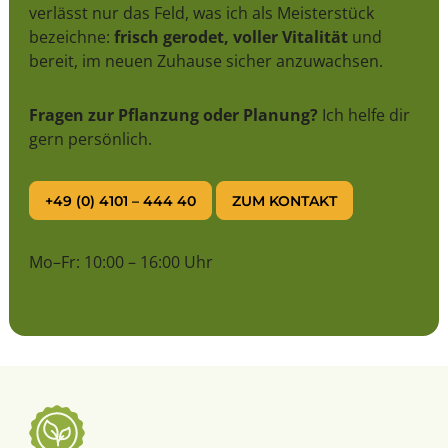
verlässt nur das Feld, was ich als Meisterstück
bezeichne:
frisch gerodet, voller Vitalität
und
bereit, im neuen Zuhause sicher anzuwachsen.
Fragen zur Pflanzung oder Planung?
Ich helfe dir
gern persönlich.
+49 (0) 4101 – 444 40
ZUM KONTAKT
Mo–Fr: 10:00 – 16:00 Uhr