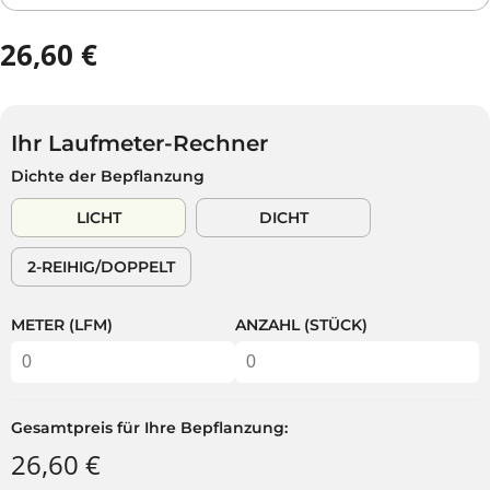
26,60 €
R
E
G
U
Ihr Laufmeter-Rechner
L
Dichte der Bepflanzung
Ä
R
LICHT
DICHT
E
R
2-REIHIG/DOPPELT
P
R
E
METER (LFM)
ANZAHL (STÜCK)
I
S
Gesamtpreis für Ihre Bepflanzung:
26,60 €