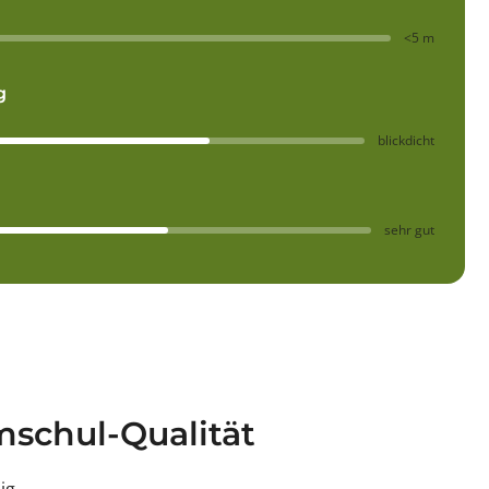
<5 m
g
blickdicht
sehr gut
schul-Qualität