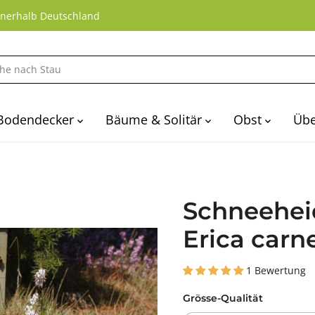
nnerhalb Deutschland
Bodendecker
Bäume & Solitär
Obst
Übe
Schneehei
Erica carn
1 Bewertung
Grösse-Qualität