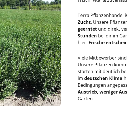
Frisch, vital & zuverläs
e
#
n
3
&
9
Terra Pflanzenhandel i
#
;
3
Zucht
. Unsere Pflanz
9
geerntet
und direkt ve
;
Stunden
bei dir im Ga
hier:
Frische entscheid
Viele Mitbewerber sind
Unsere Pflanzen kommen
starten mit deutlich 
im
deutschen Klima
h
Bedingungen angepasst
Austrieb, weniger Aus
Garten.