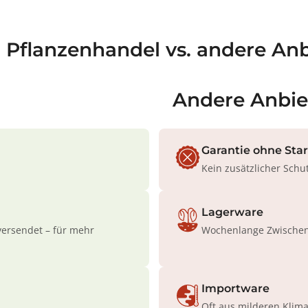
a Pflanzenhandel vs. andere Anb
Andere Anbie
Garantie ohne Sta
Kein zusätzlicher Schu
Lagerware
versendet – für mehr
Wochenlange Zwischenl
Importware
Oft aus milderen Klim