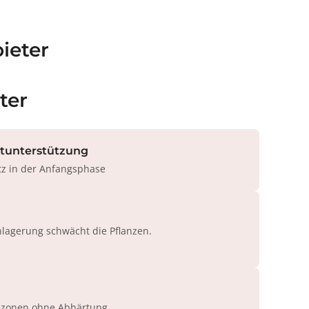
ieter
ter
rtunterstützung
tz in der Anfangsphase
agerung schwächt die Pflanzen.
azonen ohne Abhärtung.