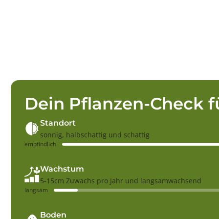
Dein Pflanzen-Check f
Standort
sonnig, halbschattig und schattig
empfindlich
Wachstum
5-15cm Zuwachs pro Jahr und langsamwachsend
langsam
Boden