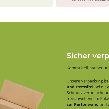
Sicher ver
Kommt heil, sauber und
Unsere Verpackung ist 
und stressfrei
bei dir
Schmutz verursacht und
freischwebend im Paket
zur Kartonwand
und w