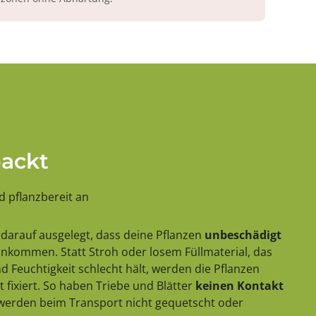
packt
 pflanzbereit an
darauf ausgelegt, dass deine Pflanzen
unbeschädigt
 ankommen. Statt Stroh oder losem Füllmaterial, das
 Feuchtigkeit schlecht hält, werden die Pflanzen
 fixiert. So haben Triebe und Blätter
keinen Kontakt
erden beim Transport nicht gequetscht oder