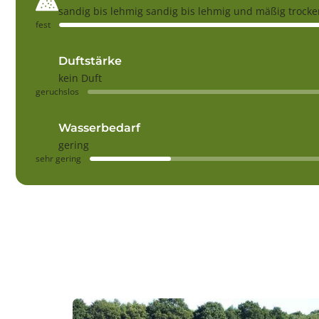
sandig bis lehmig sandig bis lehmig und mäßig trocke
fest
Duftstärke
kein Duft
geruchslos
Wasserbedarf
gering
sehr gering