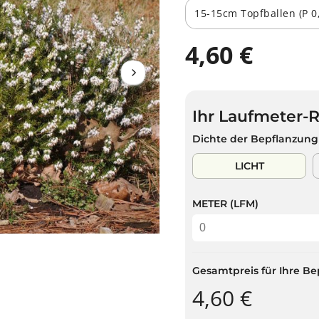
4,60 €
R
A
E
U
G
S
U
V
Ihr Laufmeter-
L
E
Ä
R
Dichte der Bepflanzung
R
K
E
A
LICHT
R
U
P
F
METER (LFM)
R
T
E
I
S
Gesamtpreis für Ihre Be
4,60 €