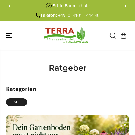
ÜBERSPRING
‹
›
Echte Baumschule
EN SIE ZU
INHALTEN
Telefon:
+49 (0) 4101 - 444 40
Ratgeber
Kategorien
Alle