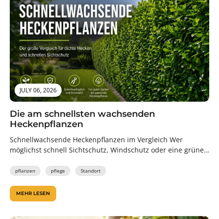
JULY 06, 2026
Die am schnellsten wachsenden
Heckenpflanzen
Schnellwachsende Heckenpflanzen im Vergleich Wer
möglichst schnell Sichtschutz, Windschutz oder eine grüne
Grundstücksbegrenzung haben möchte, sucht nach
schnellwachsenden Heckenpflanzen. Doch...
pflanzen
pflege
Standort
MEHR LESEN