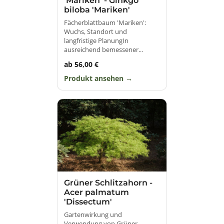
'Mariken' - Ginkgo
biloba 'Mariken'
Fächerblattbaum 'Mariken':
Wuchs, Standort und
langfristige PlanungIn
ausreichend bemessener...
ab 56,00 €
Produkt ansehen
Grüner Schlitzahorn -
Acer palmatum
'Dissectum'
Gartenwirkung und
Verwendung von Grüner