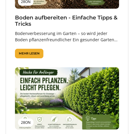
28ON
Boden aufbereiten - Einfache Tipps &
Tricks
Bodenverbesserung im Garten – so wird jeder
Boden pflanzenfreundlicher Ein gesunder Garten
beginnt im Boden. Denn erst wenn Wurzeln
ausreichend...
MEHR LESEN
28ON