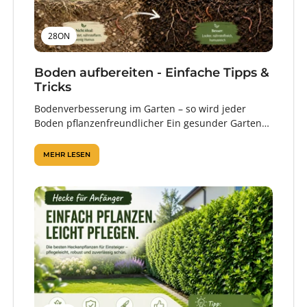
28ON
Boden aufbereiten - Einfache Tipps &
Tricks
Bodenverbesserung im Garten – so wird jeder
Boden pflanzenfreundlicher Ein gesunder Garten
beginnt im Boden. Denn erst wenn Wurzeln
ausreichend...
MEHR LESEN