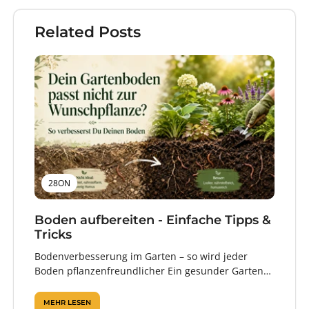
Related Posts
28ON
Boden aufbereiten - Einfache Tipps &
Tricks
Bodenverbesserung im Garten – so wird jeder
Boden pflanzenfreundlicher Ein gesunder Garten
beginnt im Boden. Denn erst wenn Wurzeln
ausreichend...
MEHR LESEN