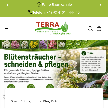
ÜBERSPRING
‹
›
Echte Baumschule
EN SIE ZU
INHALTEN
Telefon:
+49 (0) 4101 - 444 40
Start
Ratgeber
Blog Detail