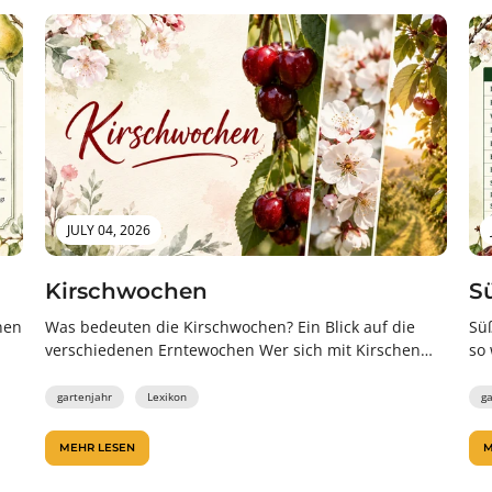
JULY 04, 2026
Kirschwochen
S
nen
Was bedeuten die Kirschwochen? Ein Blick auf die
Sü
verschiedenen Erntewochen Wer sich mit Kirschen
so 
aus regionalem Anbau beschäftigt, stößt häufig...
für
gartenjahr
Lexikon
g
MEHR LESEN
M