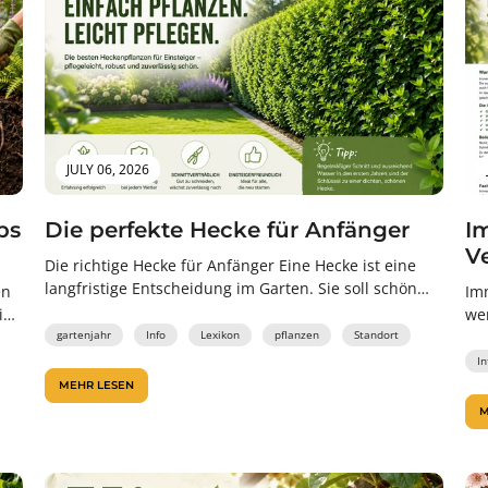
JULY 06, 2026
ps
Die perfekte Hecke für Anfänger
I
V
Die richtige Hecke für Anfänger Eine Hecke ist eine
langfristige Entscheidung im Garten. Sie soll schön
en
Im
aussehen, Sichtschutz bieten, zuverlässig...
 im
wen
gartenjahr
Info
Lexikon
pflanzen
Standort
Str
In
MEHR LESEN
M