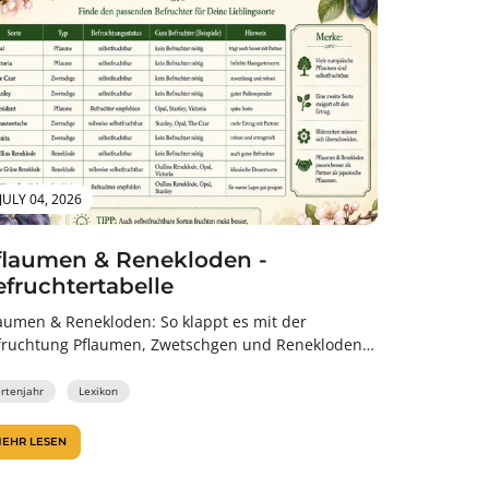
JULY 04, 2026
flaumen & Renekloden -
efruchtertabelle
laumen & Renekloden: So klappt es mit der
fruchtung Pflaumen, Zwetschgen und Renekloden
hören zu den beliebtesten Obstgehölzen für den...
artenjahr
Lexikon
EHR LESEN