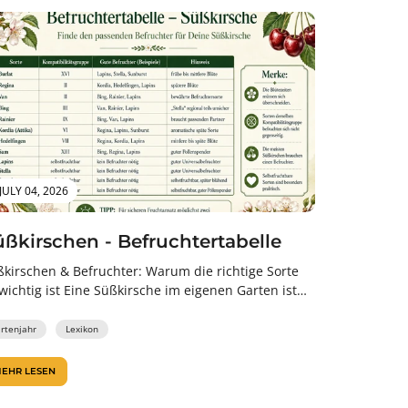
JULY 04, 2026
üßkirschen - Befruchtertabelle
ßkirschen & Befruchter: Warum die richtige Sorte
wichtig ist Eine Süßkirsche im eigenen Garten ist
 viele Pflanzenfreunde ein...
artenjahr
Lexikon
EHR LESEN