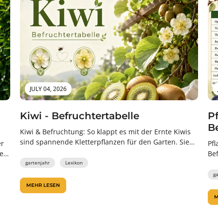
JULY 04, 2026
Kiwi - Befruchtertabelle
P
B
Kiwi & Befruchtung: So klappt es mit der Ernte Kiwis
sind spannende Kletterpflanzen für den Garten. Sie
er
Pf
wachsen kräftig, begrünen...
ne
Be
ht
gartenjahr
Lexikon
ge
g
MEHR LESEN
M