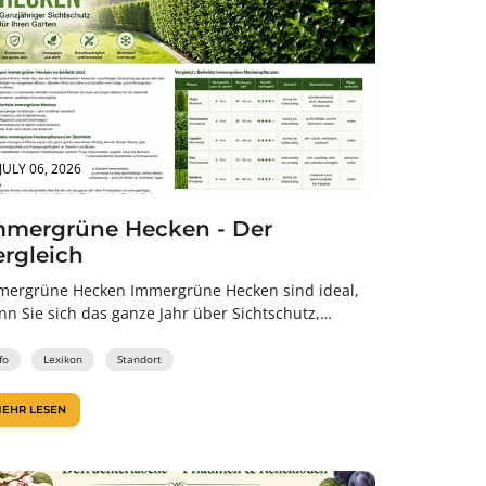
JULY 06, 2026
mmergrüne Hecken - Der
ergleich
mergrüne Hecken Immergrüne Hecken sind ideal,
n Sie sich das ganze Jahr über Sichtschutz,
uktur und ein gepflegtes Gartenbild wünschen....
fo
Lexikon
Standort
EHR LESEN