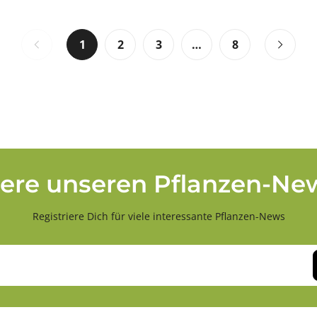
1
2
3
…
8
ere unseren Pflanzen-New
Registriere Dich für viele interessante Pflanzen-News