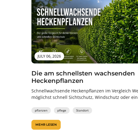
JULY 06, 2026
Die am schnellsten wachsenden
Heckenpflanzen
Schnellwachsende Heckenpflanzen im Vergleich W
möglichst schnell Sichtschutz, Windschutz oder ei
grüne Grundstücksbegrenzung haben möchte, suc
nach schnellwachsenden Heckenpflanzen. Doch...
pflanzen
pflege
Standort
MEHR LESEN