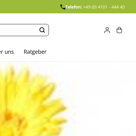
Telefon:
+49 (0) 4101 - 444 40
r uns
Ratgeber