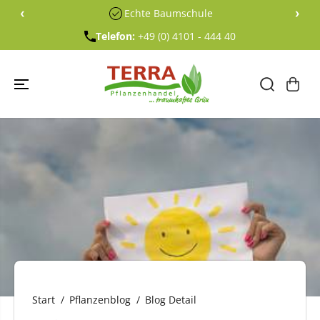
ÜBERSPRING
‹
›
Echte Baumschule
EN SIE ZU
INHALTEN
Telefon:
+49 (0) 4101 - 444 40
Start
Pflanzenblog
Blog Detail