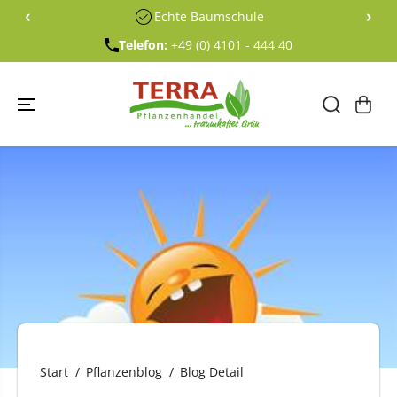
ÜBERSPRING
‹
›
Echte Baumschule
EN SIE ZU
INHALTEN
Telefon:
+49 (0) 4101 - 444 40
Start
Pflanzenblog
Blog Detail