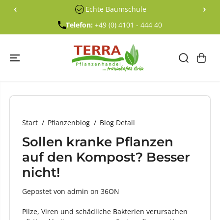
ÜBERSPRING
‹
›
Echte Baumschule
EN SIE ZU
INHALTEN
Telefon:
+49 (0) 4101 - 444 40
Start
Pflanzenblog
Blog Detail
Sollen kranke Pflanzen
auf den Kompost? Besser
nicht!
Gepostet von admin
on
36ON
Pilze, Viren und schädliche Bakterien verursachen