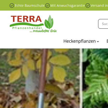
ÜBERSPRINGEN
Echte Baumschule
Mit Anwuchsgarantie
Versand i
SIE ZU
INHALTEN
Heckenpflanzen