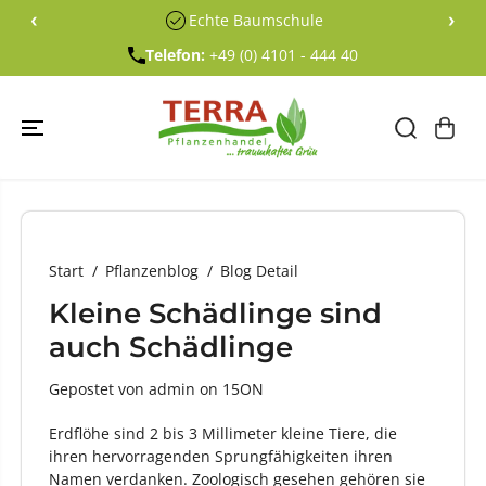
ÜBERSPRING
‹
›
Echte Baumschule
EN SIE ZU
INHALTEN
Telefon:
+49 (0) 4101 - 444 40
Start
Pflanzenblog
Blog Detail
Kleine Schädlinge sind
auch Schädlinge
Gepostet von admin
on
15ON
Erdflöhe sind 2 bis 3 Millimeter kleine Tiere, die
ihren hervorragenden Sprungfähigkeiten ihren
Namen verdanken. Zoologisch gesehen gehören sie