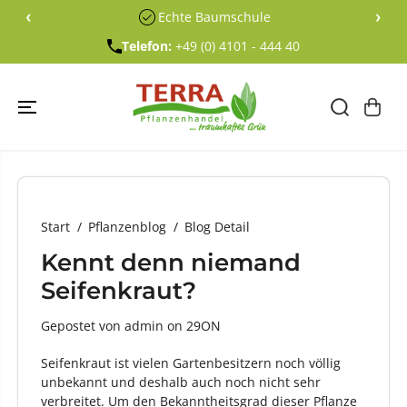
ÜBERSPRING
‹
›
Echte Baumschule
EN SIE ZU
INHALTEN
Telefon:
+49 (0) 4101 - 444 40
Start
Pflanzenblog
Blog Detail
Kennt denn niemand
Seifenkraut?
Gepostet von admin
on
29ON
Seifenkraut ist vielen Gartenbesitzern noch völlig
unbekannt und deshalb auch noch nicht sehr
verbreitet. Um den Bekanntheitsgrad dieser Pflanze