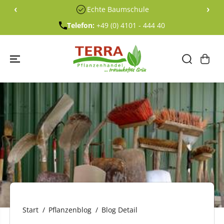
ÜBERSPRING
‹
›
Echte Baumschule
EN SIE ZU
INHALTEN
Telefon:
+49 (0) 4101 - 444 40
Start
Pflanzenblog
Blog Detail