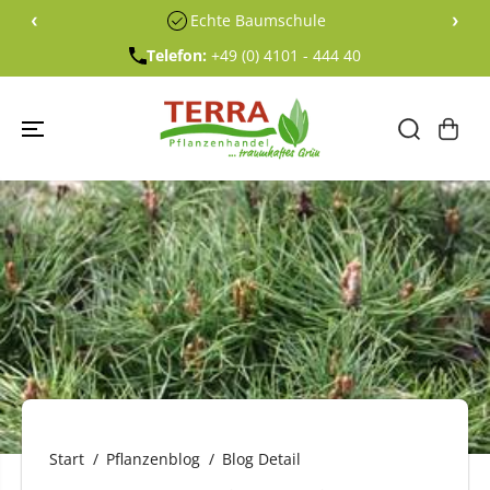
ÜBERSPRING
‹
›
Echte Baumschule
EN SIE ZU
INHALTEN
Telefon:
+49 (0) 4101 - 444 40
Start
Pflanzenblog
Blog Detail