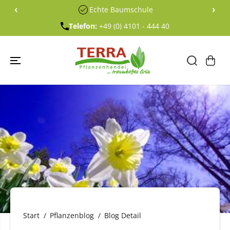
ÜBERSPRING
‹
›
Echte Baumschule
EN SIE ZU
INHALTEN
Telefon:
+49 (0) 4101 - 444 40
Start
Pflanzenblog
Blog Detail