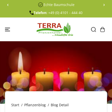
ÜBERSPRING
‹
›
Echte Baumschule
EN SIE ZU
INHALTEN
Telefon:
+49 (0) 4101 - 444 40
Start
Pflanzenblog
Blog Detail