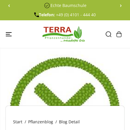
ÜBERSPRING
‹
›
Echte Baumschule
EN SIE ZU
INHALTEN
Telefon:
+49 (0) 4101 - 444 40
Start
Pflanzenblog
Blog Detail