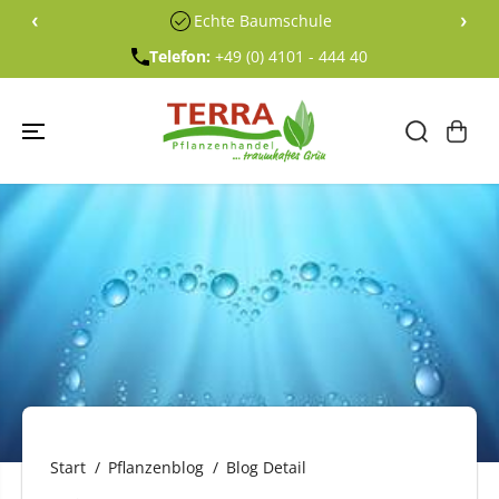
ÜBERSPRING
‹
›
Echte Baumschule
EN SIE ZU
INHALTEN
Telefon:
+49 (0) 4101 - 444 40
Start
Pflanzenblog
Blog Detail