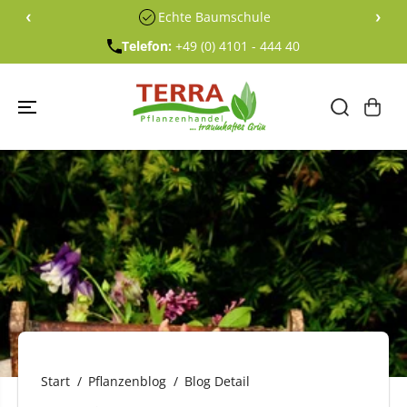
ÜBERSPRING
‹
›
Echte Baumschule
EN SIE ZU
INHALTEN
Telefon:
+49 (0) 4101 - 444 40
Start
Pflanzenblog
Blog Detail