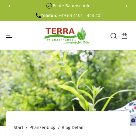
ÜBERSPRING
‹
›
Echte Baumschule
EN SIE ZU
INHALTEN
Telefon:
+49 (0) 4101 - 444 40
Start
Pflanzenblog
Blog Detail