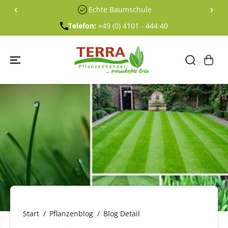
ÜBERSPRING
‹
›
Echte Baumschule
EN SIE ZU
INHALTEN
Telefon:
+49 (0) 4101 - 444 40
Start
Pflanzenblog
Blog Detail