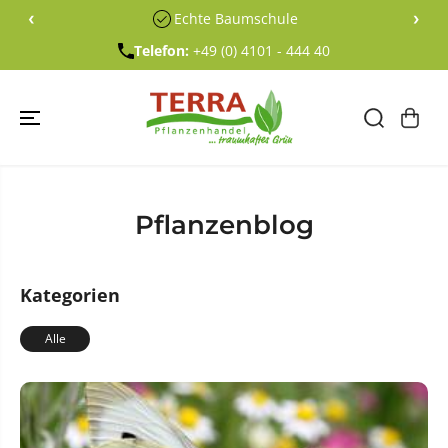
ÜBERSPRING
‹
›
Echte Baumschule
EN SIE ZU
INHALTEN
Telefon:
+49 (0) 4101 - 444 40
Pflanzenblog
Kategorien
Alle