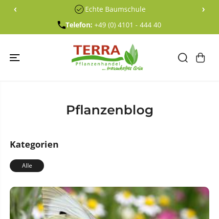
ÜBERSPRING
‹
›
Echte Baumschule
EN SIE ZU
INHALTEN
Telefon:
+49 (0) 4101 - 444 40
Pflanzenblog
Kategorien
Alle