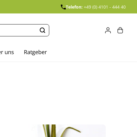
Telefon:
+49 (0) 4101 - 444 40
r uns
Ratgeber