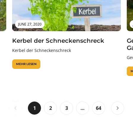
JUNE 27, 2020
Kerbel der Schneckenschreck
G
G
Kerbel der Schneckenschreck
Ge
MEHR LESEN
M
1
2
3
…
64