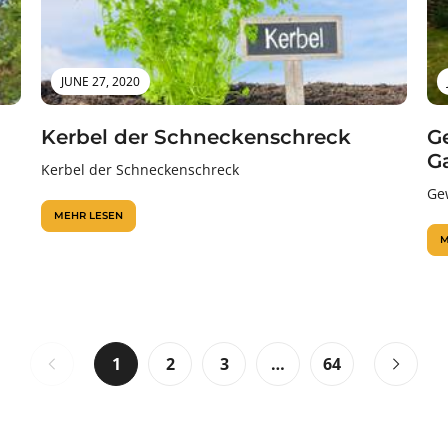
JUNE 27, 2020
Kerbel der Schneckenschreck
G
G
Kerbel der Schneckenschreck
Ge
MEHR LESEN
M
1
2
3
…
64