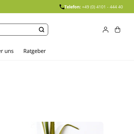
Telefon:
+49 (0) 4101 - 444 40
r uns
Ratgeber