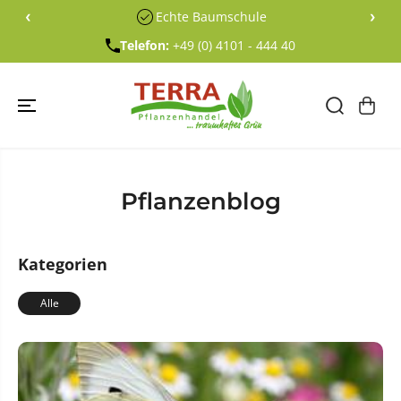
ÜBERSPRING
‹
›
Echte Baumschule
EN SIE ZU
INHALTEN
Telefon:
+49 (0) 4101 - 444 40
Pflanzenblog
Kategorien
Alle