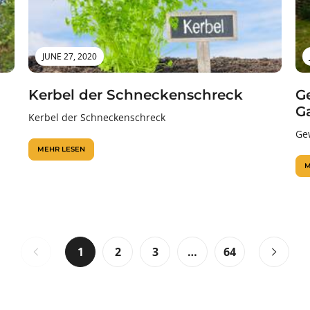
JUNE 27, 2020
Kerbel der Schneckenschreck
G
G
Kerbel der Schneckenschreck
Ge
MEHR LESEN
M
1
2
3
…
64