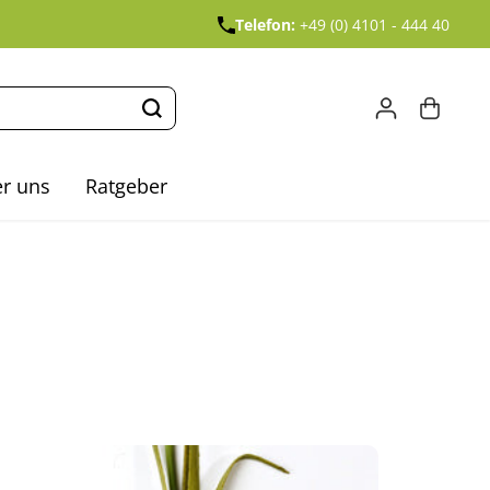
Telefon:
+49 (0) 4101 - 444 40
r uns
Ratgeber