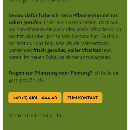
Genau dafür habe ich Terra Pflanzenhandel ins
Leben gerufen
. Es ist mein Versprechen, dass aus
meinen Pflanzen ein gesundes und kraftvolles Grün
wächst, das über Jahrzehnte Bestand hat. Deshalb
verlässt nur das Feld, was ich als Meisterstück
bezeichne:
frisch gerodet, voller Vitalität
und
bereit, im neuen Zuhause sicher anzuwachsen.
Fragen zur Pflanzung oder Planung?
Ich helfe dir
gern persönlich.
+49 (0) 4101 – 444 40
ZUM KONTAKT
Mo–Fr: 10:00 – 16:00 Uhr