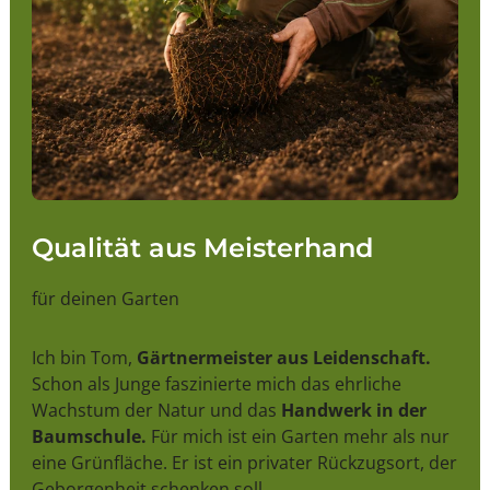
Qualität aus Meisterhand
für deinen Garten
Ich bin Tom,
Gärtnermeister aus Leidenschaft.
Schon als Junge faszinierte mich das ehrliche
Wachstum der Natur und das
Handwerk in der
Baumschule.
Für mich ist ein Garten mehr als nur
eine Grünfläche. Er ist ein privater Rückzugsort, der
Geborgenheit schenken soll.