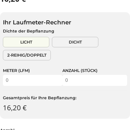
R
E
G
U
Ihr Laufmeter-Rechner
L
Dichte der Bepflanzung
Ä
R
LICHT
DICHT
E
R
2-REIHIG/DOPPELT
P
R
E
METER (LFM)
ANZAHL (STÜCK)
I
S
Gesamtpreis für Ihre Bepflanzung:
16,20 €