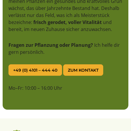
meinen Pflanzen ein gesundes und kraftvolles Grün
wächst, das über Jahrzehnte Bestand hat. Deshalb
verlässt nur das Feld, was ich als Meisterstück
bezeichne:
frisch gerodet, voller Vitalität
und
bereit, im neuen Zuhause sicher anzuwachsen.
Fragen zur Pflanzung oder Planung?
Ich helfe dir
gern persönlich.
+49 (0) 4101 – 444 40
ZUM KONTAKT
Mo–Fr: 10:00 – 16:00 Uhr