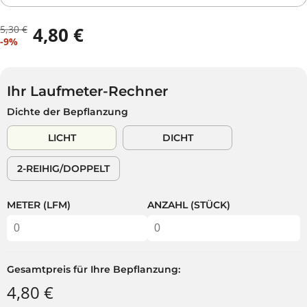
5,30 €
4,80 €
R
D
V
-9%
E
U
E
G
S
R
U
P
K
L
A
Ihr Laufmeter-Rechner
A
Ä
R
Dichte der Bepflanzung
U
R
S
F
E
T
LICHT
DICHT
S
R
P
P
2-REIHIG/DOPPELT
R
R
E
E
I
I
METER (LFM)
ANZAHL (STÜCK)
S
S
Gesamtpreis für Ihre Bepflanzung:
4,80 €