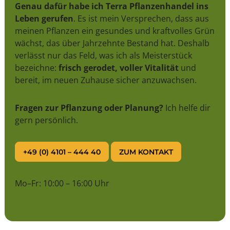
Genau dafür habe ich Terra Pflanzenhandel ins
Leben gerufen
. Es ist mein Versprechen, dass aus
meinen Pflanzen ein gesundes und kraftvolles Grün
wächst, das über Jahrzehnte Bestand hat. Deshalb
verlässt nur das Feld, was ich als Meisterstück
bezeichne:
frisch gerodet, voller Vitalität
und
bereit, im neuen Zuhause sicher anzuwachsen.
Fragen zur Pflanzung oder Planung?
Ich helfe dir
gern persönlich.
+49 (0) 4101 – 444 40
ZUM KONTAKT
Mo–Fr: 10:00 – 16:00 Uhr