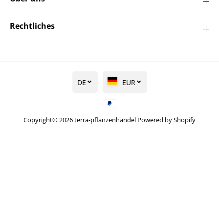
Rechtliches
DE
EUR
Copyright© 2026
terra-pflanzenhandel
Powered by Shopify
Apfelbeere 'Viking' -
Aronia prunifolia
IN DEN WARENKORB LEGEN