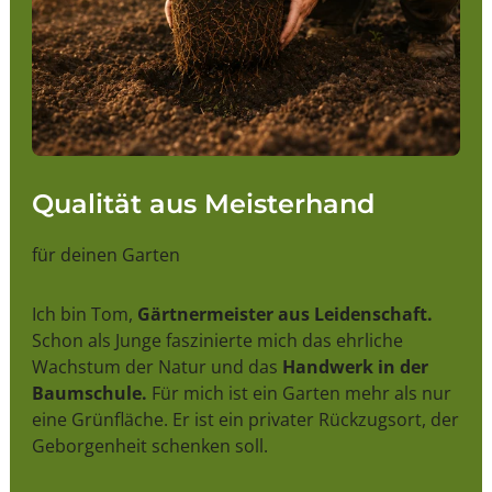
Qualität aus Meisterhand
für deinen Garten
Ich bin Tom,
Gärtnermeister aus Leidenschaft.
Schon als Junge faszinierte mich das ehrliche
Wachstum der Natur und das
Handwerk in der
Baumschule.
Für mich ist ein Garten mehr als nur
eine Grünfläche. Er ist ein privater Rückzugsort, der
Geborgenheit schenken soll.