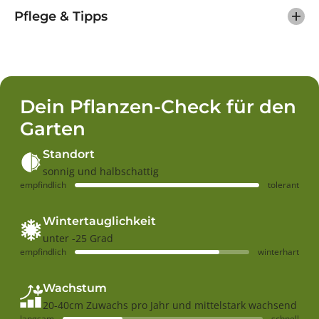
n
h
J
Pflege & Tipps
a
o
n
h
n
a
i
n
s
n
b
i
e
s
e
Dein Pflanzen-Check für den
b
r
e
e
Garten
e
&
r
#
e
3
Standort
&
9
sonnig und halbschattig
#
;
empfindlich
tolerant
3
B
9
e
;
n
B
S
Wintertauglichkeit
e
a
unter -25 Grad
n
r
empfindlich
winterhart
S
e
a
k
r
&
Wachstum
e
#
k
3
20-40cm Zuwachs pro Jahr und mittelstark wachsend
&
9
langsam
schnell