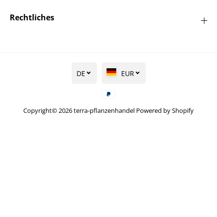
Rechtliches
DE
EUR
Copyright© 2026
terra-pflanzenhandel
Powered by Shopify
Apfel 'Rote
Sternrenette' mittel -
IN DEN WARENKORB LEGEN
Malus 'Rote
Sternrenette' CAC