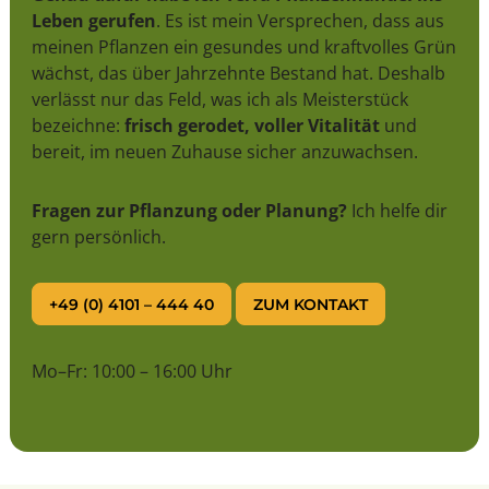
Leben gerufen
. Es ist mein Versprechen, dass aus
meinen Pflanzen ein gesundes und kraftvolles Grün
wächst, das über Jahrzehnte Bestand hat. Deshalb
verlässt nur das Feld, was ich als Meisterstück
bezeichne:
frisch gerodet, voller Vitalität
und
bereit, im neuen Zuhause sicher anzuwachsen.
Fragen zur Pflanzung oder Planung?
Ich helfe dir
gern persönlich.
+49 (0) 4101 – 444 40
ZUM KONTAKT
Mo–Fr: 10:00 – 16:00 Uhr