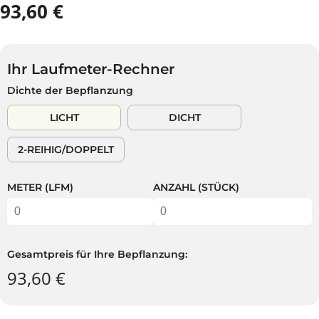
93,60 €
R
E
G
U
Ihr Laufmeter-Rechner
L
Dichte der Bepflanzung
Ä
R
LICHT
DICHT
E
R
2-REIHIG/DOPPELT
P
R
E
METER (LFM)
ANZAHL (STÜCK)
I
S
Gesamtpreis für Ihre Bepflanzung:
93,60 €