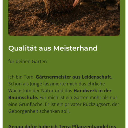
Qualität aus Meisterhand
für deinen Garten
Ich bin Tom,
Gärtnermeister aus Leidenschaft.
Schon als Junge faszinierte mich das ehrliche
Wachstum der Natur und das
Handwerk in der
Baumschule.
Für mich ist ein Garten mehr als nur
eine Grünfläche. Er ist ein privater Rückzugsort, der
Geborgenheit schenken soll.
Genau dafür habe ich Terra Pflanzenhandel ins