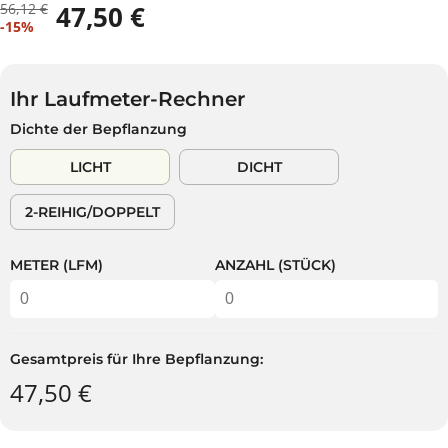
56,12 €
47,50 €
R
D
V
A
-15%
E
U
E
U
G
S
R
S
U
P
K
V
L
A
Ihr Laufmeter-Rechner
A
E
Ä
R
Dichte der Bepflanzung
U
R
R
S
F
K
E
T
LICHT
DICHT
S
A
R
P
U
P
2-REIHIG/DOPPELT
R
F
R
E
T
E
I
I
METER (LFM)
ANZAHL (STÜCK)
S
S
Gesamtpreis für Ihre Bepflanzung:
47,50 €