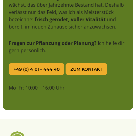
wächst, das über Jahrzehnte Bestand hat. Deshalb
verlässt nur das Feld, was ich als Meisterstück
bezeichne:
frisch gerodet, voller Vitalität
und
bereit, im neuen Zuhause sicher anzuwachsen.
Fragen zur Pflanzung oder Planung?
Ich helfe dir
gern persönlich.
+49 (0) 4101 – 444 40
ZUM KONTAKT
Mo–Fr: 10:00 – 16:00 Uhr