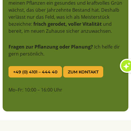
meinen Pflanzen ein gesundes und kraftvolles Grün
wächst, das über Jahrzehnte Bestand hat. Deshalb
verlässt nur das Feld, was ich als Meisterstück
bezeichne:
frisch gerodet, voller Vitalität
und
bereit, im neuen Zuhause sicher anzuwachsen.
Fragen zur Pflanzung oder Planung?
Ich helfe dir
gern persönlich.
+49 (0) 4101 – 444 40
ZUM KONTAKT
Mo–Fr: 10:00 – 16:00 Uhr