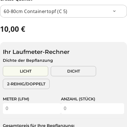
10,00 €
R
E
G
U
Ihr Laufmeter-Rechner
L
Dichte der Bepflanzung
Ä
R
LICHT
DICHT
E
R
2-REIHIG/DOPPELT
P
R
E
METER (LFM)
ANZAHL (STÜCK)
I
S
Gesamtpreis für Ihre Bepflanzung: