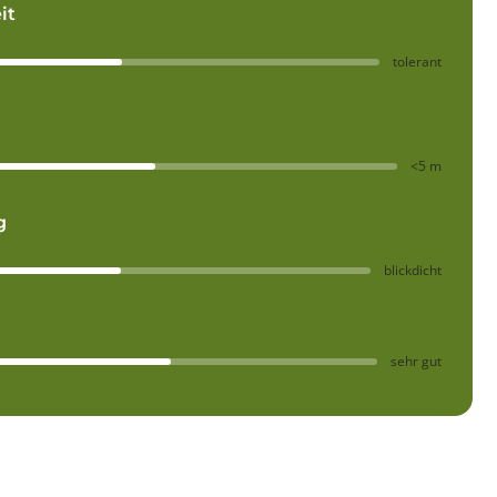
it
tolerant
<5 m
g
blickdicht
sehr gut