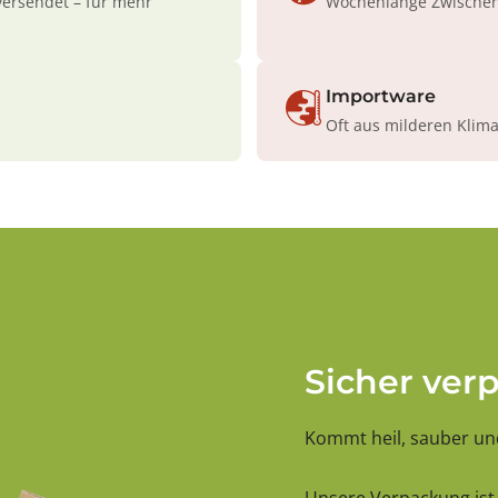
versendet – für mehr
Wochenlange Zwischenl
Importware
Oft aus milderen Klim
Sicher ver
Kommt heil, sauber und