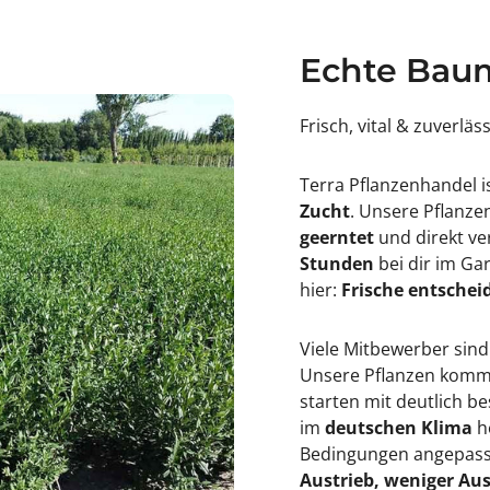
c
p
r
h
o
y
p
l
Echte Baum
h
l
y
a
l
&
Frisch, vital & zuverläs
l
#
a
3
&
9
#
;
Terra Pflanzenhandel i
3
B
Zucht
. Unsere Pflanz
9
o
;
u
geerntet
und direkt ve
B
q
Stunden
bei dir im Ga
o
u
u
e
hier:
Frische entscheid
q
t
u
R
e
o
Viele Mitbewerber sind
t
s
R
e
Unsere Pflanzen kommen
o
&
starten mit deutlich 
s
#
e
3
im
deutschen Klima
h
&
9
Bedingungen angepasst
#
;
3
Austrieb, weniger Aus