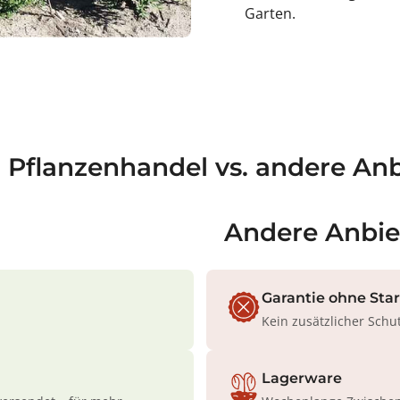
9
Garten.
;
a Pflanzenhandel vs. andere Anb
Andere Anbie
Garantie ohne Sta
Kein zusätzlicher Schu
Lagerware