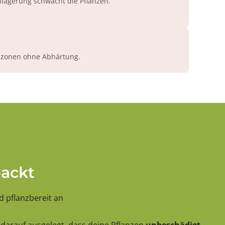
agerung schwächt die Pflanzen.
azonen ohne Abhärtung.
packt
 pflanzbereit an