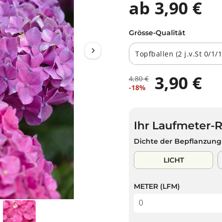
ab 3,90 €
Grösse-Qualität
3,90 €
4,80 €
R
D
V
-18%
E
U
E
G
S
R
U
P
K
L
A
Ihr Laufmeter-
A
Ä
R
U
Dichte der Bepflanzung
R
S
F
E
T
S
LICHT
R
P
P
R
R
METER (LFM)
E
E
I
I
S
S