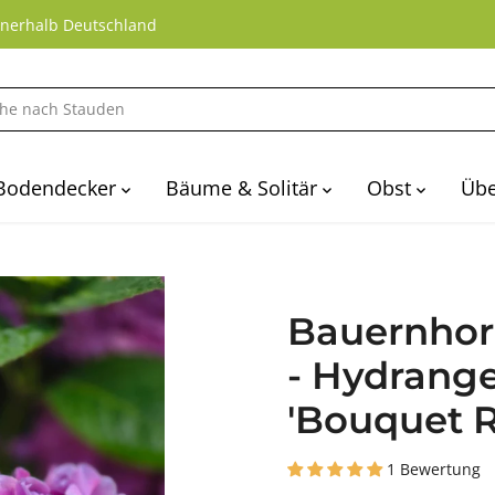
nnerhalb Deutschland
Bodendecker
Bäume & Solitär
Obst
Übe
Bauernhort
- Hydrang
'Bouquet R
1 Bewertung