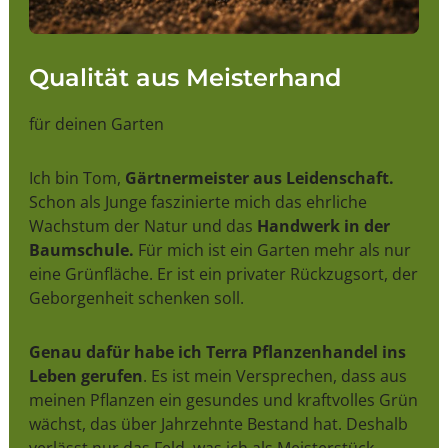
Qualität aus Meisterhand
für deinen Garten
Ich bin Tom,
Gärtnermeister aus Leidenschaft.
Schon als Junge faszinierte mich das ehrliche
Wachstum der Natur und das
Handwerk in der
Baumschule.
Für mich ist ein Garten mehr als nur
eine Grünfläche. Er ist ein privater Rückzugsort, der
Geborgenheit schenken soll.
Genau dafür habe ich Terra Pflanzenhandel ins
Leben gerufen
. Es ist mein Versprechen, dass aus
meinen Pflanzen ein gesundes und kraftvolles Grün
wächst, das über Jahrzehnte Bestand hat. Deshalb