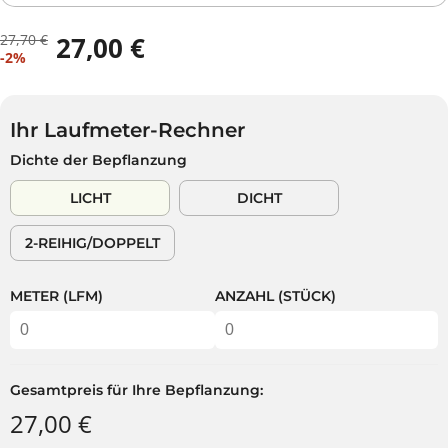
27,70 €
27,00 €
R
D
V
-2%
E
U
E
G
S
R
U
P
K
L
A
Ihr Laufmeter-Rechner
A
Ä
R
Dichte der Bepflanzung
U
R
S
F
E
T
LICHT
DICHT
S
R
P
P
2-REIHIG/DOPPELT
R
R
E
E
I
I
METER (LFM)
ANZAHL (STÜCK)
S
S
Gesamtpreis für Ihre Bepflanzung:
27,00 €