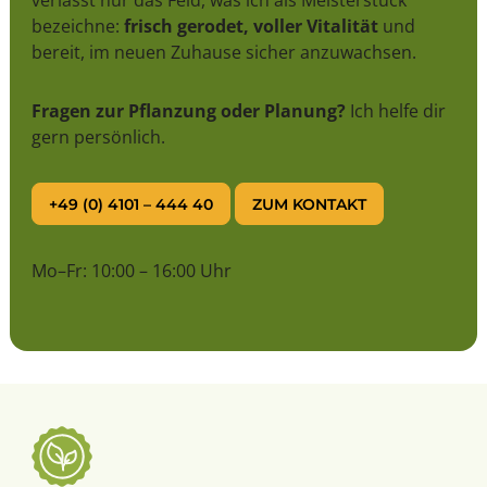
verlässt nur das Feld, was ich als Meisterstück
bezeichne:
frisch gerodet, voller Vitalität
und
bereit, im neuen Zuhause sicher anzuwachsen.
Fragen zur Pflanzung oder Planung?
Ich helfe dir
gern persönlich.
+49 (0) 4101 – 444 40
ZUM KONTAKT
Mo–Fr: 10:00 – 16:00 Uhr