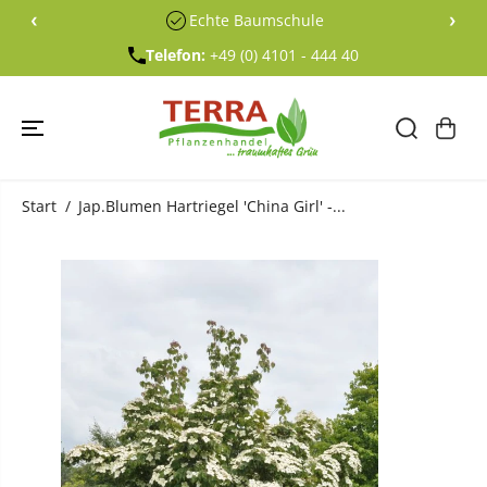
ÜBERSPRING
‹
›
Echte Baumschule
EN SIE ZU
INHALTEN
Telefon:
+49 (0) 4101 - 444 40
Start
Jap.Blumen Hartriegel 'China Girl' -...
ÜBERSPRING
EN SIE
PRODUKTINF
ORMATIONE
N