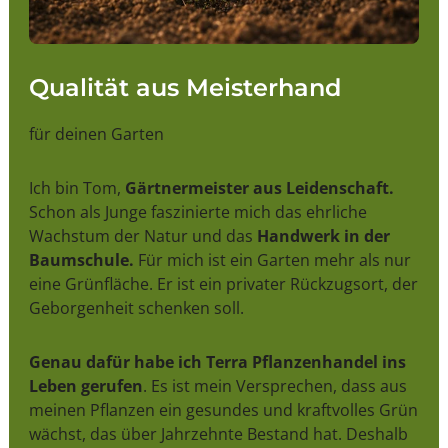
Qualität aus Meisterhand
für deinen Garten
Ich bin Tom,
Gärtnermeister aus Leidenschaft.
Schon als Junge faszinierte mich das ehrliche
Wachstum der Natur und das
Handwerk in der
Baumschule.
Für mich ist ein Garten mehr als nur
eine Grünfläche. Er ist ein privater Rückzugsort, der
Geborgenheit schenken soll.
Genau dafür habe ich Terra Pflanzenhandel ins
Leben gerufen
. Es ist mein Versprechen, dass aus
meinen Pflanzen ein gesundes und kraftvolles Grün
wächst, das über Jahrzehnte Bestand hat. Deshalb