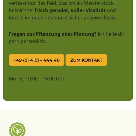
verlässt nur das Feld, was ich als Meisterstück
bezeichne:
frisch gerodet, voller Vitalität
und
bereit, im neuen Zuhause sicher anzuwachsen.
Fragen zur Pflanzung oder Planung?
Ich helfe dir
gern persönlich.
+49 (0) 4101 – 444 40
ZUM KONTAKT
Mo–Fr: 10:00 – 16:00 Uhr