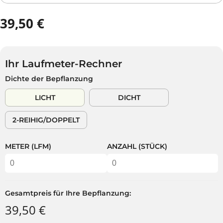
39,50 €
R
E
G
U
Ihr Laufmeter-Rechner
L
Dichte der Bepflanzung
Ä
R
LICHT
DICHT
E
R
2-REIHIG/DOPPELT
P
R
E
METER (LFM)
ANZAHL (STÜCK)
I
S
Gesamtpreis für Ihre Bepflanzung:
39,50 €