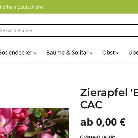
nnerhalb Deutschland
Bodendecker
Bäume & Solitär
Obst
Übe
Zierapfel 'E
CAC
ab 0,00 €
Grösse-Qualität