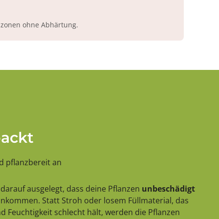
azonen ohne Abhärtung.
packt
 pflanzbereit an
darauf ausgelegt, dass deine Pflanzen
unbeschädigt
 ankommen. Statt Stroh oder losem Füllmaterial, das
 Feuchtigkeit schlecht hält, werden die Pflanzen