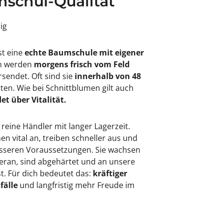
schul-Qualität
sig
st eine
echte Baumschule mit eigener
en werden
morgens frisch vom Feld
rsendet. Oft sind sie
innerhalb von 48
rten. Wie bei Schnittblumen gilt auch
et über Vitalität.
 reine Händler mit langer Lagerzeit.
 vital an, treiben schneller aus und
besseren Voraussetzungen. Sie wachsen
eran, sind abgehärtet und an unsere
. Für dich bedeutet das:
kräftiger
fälle
und langfristig mehr Freude im