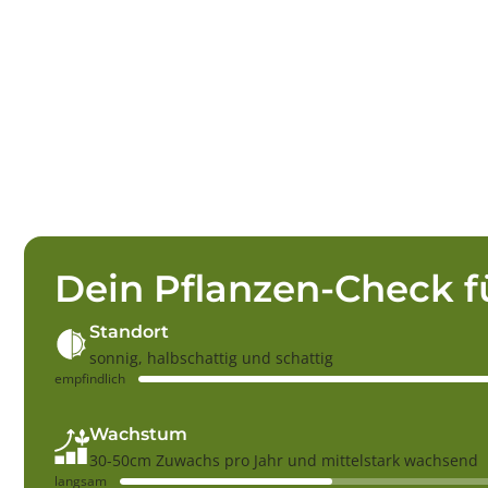
Dein Pflanzen-Check f
Standort
sonnig, halbschattig und schattig
empfindlich
Wachstum
30-50cm Zuwachs pro Jahr und mittelstark wachsend
langsam