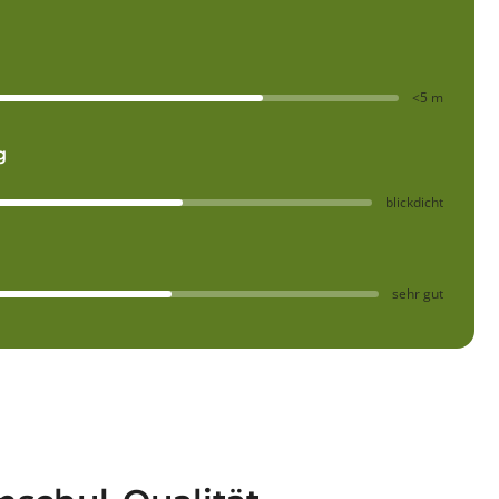
<5 m
g
blickdicht
sehr gut