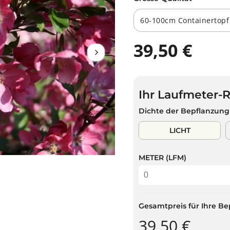
39,50 €
R
E
G
U
Ihr Laufmeter-
L
Ä
Dichte der Bepflanzung
R
E
LICHT
R
P
METER (LFM)
R
E
I
S
Gesamtpreis für Ihre Be
39,50 €