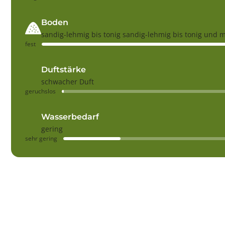
Boden
sandig-lehmig bis tonig sandig-lehmig bis tonig und 
fest
Duftstärke
schwacher Duft
geruchslos
Wasserbedarf
gering
sehr gering