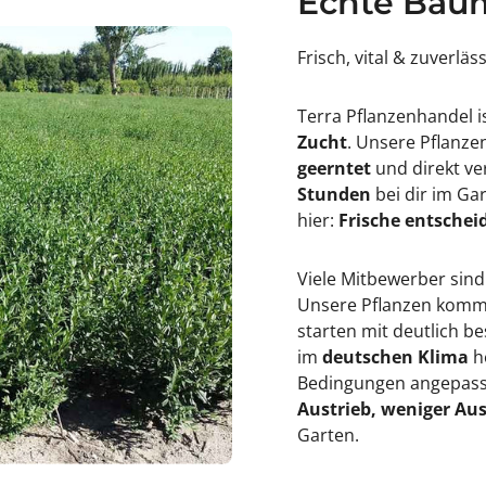
Echte Baum
Frisch, vital & zuverläs
Terra Pflanzenhandel i
Zucht
. Unsere Pflanz
geerntet
und direkt ve
Stunden
bei dir im Ga
hier:
Frische entscheid
Viele Mitbewerber sind
Unsere Pflanzen kommen
starten mit deutlich 
im
deutschen Klima
h
Bedingungen angepasst
Austrieb, weniger Aus
Garten.