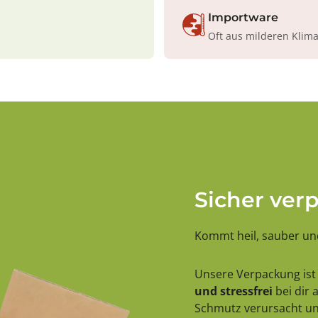
Importware
Oft aus milderen Klim
Sicher ver
Kommt heil, sauber und
Unsere Verpackung ist 
und stressfrei
bei dir
Schmutz verursacht und