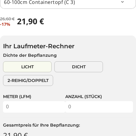
26,60 €
21,90 €
R
D
V
-17%
E
U
E
G
S
R
U
P
K
L
A
Ihr Laufmeter-Rechner
A
Ä
R
Dichte der Bepflanzung
U
R
S
F
E
T
LICHT
DICHT
S
R
P
P
2-REIHIG/DOPPELT
R
R
E
E
I
I
METER (LFM)
ANZAHL (STÜCK)
S
S
Gesamtpreis für Ihre Bepflanzung:
21,90 €