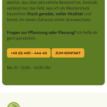
wächst, das über Jahrzehnte Bestand hat. Deshalb
verlässt nur das Feld, was ich als Meisterstück
bezeichne:
frisch gerodet, voller Vitalität
und
bereit, im neuen Zuhause sicher anzuwachsen.
Fragen zur Pflanzung oder Planung?
Ich helfe dir
gern persönlich.
+49 (0) 4101 – 444 40
ZUM KONTAKT
Mo–Fr: 10:00 – 16:00 Uhr