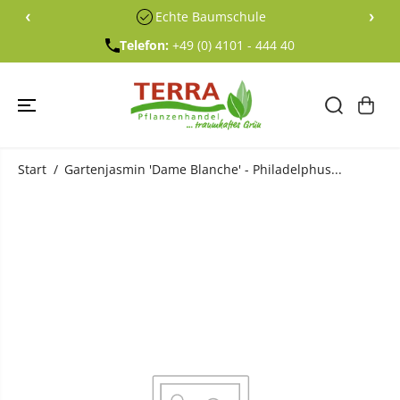
ÜBERSPRING
‹
›
Echte Baumschule
EN SIE ZU
INHALTEN
Telefon:
+49 (0) 4101 - 444 40
Start
Gartenjasmin 'Dame Blanche' - Philadelphus...
ÜBERSPRING
EN SIE
PRODUKTINF
ORMATIONE
N