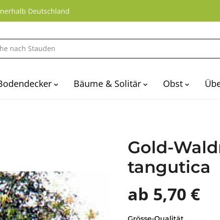
nnerhalb Deutschland
Bodendecker
Bäume & Solitär
Obst
Übe
Gold-Waldr
tangutica
ab 5,70 €
Grösse-Qualität