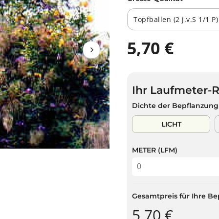
5,70 €
R
A
E
U
G
S
U
V
Ihr Laufmeter-
L
E
Ä
R
Dichte der Bepflanzung
R
K
E
A
LICHT
R
U
P
F
METER (LFM)
R
T
E
I
S
Gesamtpreis für Ihre Be
5,70 €