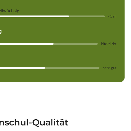
ellwüchsig
<5 m
g
blickdicht
sehr gut
schul-Qualität