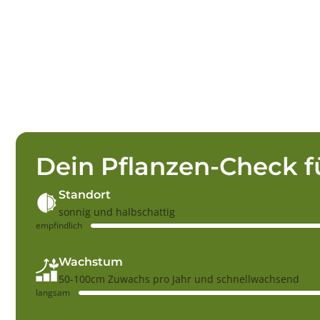
Dein Pflanzen-Check f
Standort
sonnig und halbschattig
empfindlich
Wachstum
50-100cm Zuwachs pro Jahr und schnellwachsend
langsam