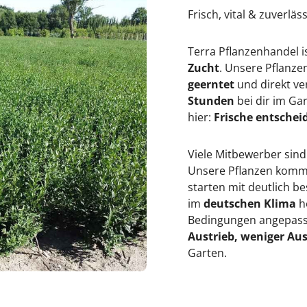
Frisch, vital & zuverläs
Terra Pflanzenhandel i
Zucht
. Unsere Pflanz
geerntet
und direkt ve
Stunden
bei dir im Ga
hier:
Frische entscheid
Viele Mitbewerber sind
Unsere Pflanzen kommen
starten mit deutlich 
im
deutschen Klima
h
Bedingungen angepasst
Austrieb, weniger Aus
Garten.