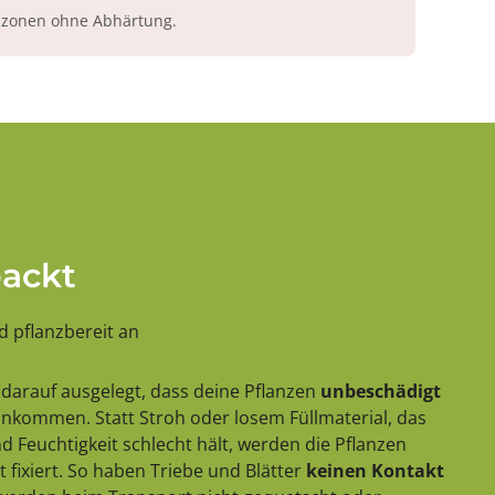
azonen ohne Abhärtung.
packt
 pflanzbereit an
darauf ausgelegt, dass deine Pflanzen
unbeschädigt
 ankommen. Statt Stroh oder losem Füllmaterial, das
 Feuchtigkeit schlecht hält, werden die Pflanzen
 fixiert. So haben Triebe und Blätter
keinen Kontakt