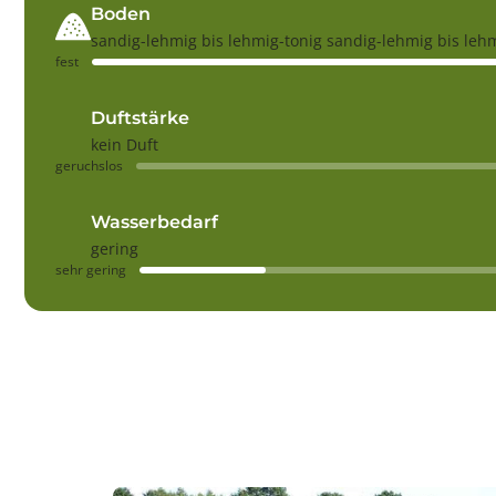
Boden
sandig-lehmig bis lehmig-tonig sandig-lehmig bis leh
fest
Duftstärke
kein Duft
geruchslos
Wasserbedarf
gering
sehr gering