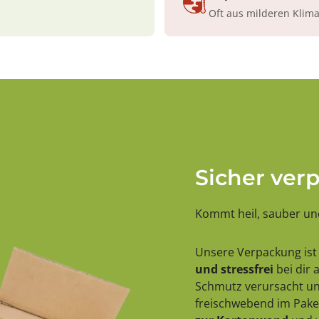
Oft aus milderen Klim
Sicher ver
Kommt heil, sauber und
Unsere Verpackung ist 
und stressfrei
bei dir
Schmutz verursacht und
freischwebend im Paket