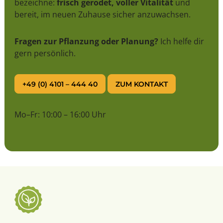
bezeichne:
frisch gerodet, voller Vitalität
und
bereit, im neuen Zuhause sicher anzuwachsen.
Fragen zur Pflanzung oder Planung?
Ich helfe dir
gern persönlich.
+49 (0) 4101 – 444 40
ZUM KONTAKT
Mo–Fr: 10:00 – 16:00 Uhr