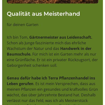
Qualität aus Meisterhand
für deinen Garten
Ich bin Tom,
Gärtnermeister aus Leidenschaft.
Schon als Junge faszinierte mich das ehrliche
Wachstum der Natur und das
Handwerk in der
Baumschule.
Für mich ist ein Garten mehr als nur
eine Grünfläche. Er ist ein privater Rückzugsort, der
Geborgenheit schenken soll.
Genau dafür habe ich Terra Pflanzenhandel ins
Leben gerufen
. Es ist mein Versprechen, dass aus
meinen Pflanzen ein gesundes und kraftvolles Grün
wächst, das über Jahrzehnte Bestand hat. Deshalb
verlässt nur das Feld, was ich als Meisterstück