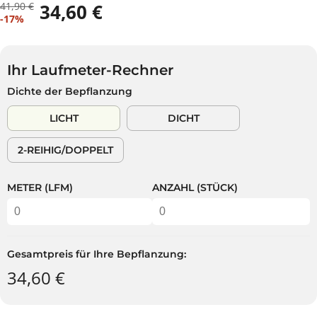
41,90 €
34,60 €
R
D
V
-17%
E
U
E
G
S
R
U
P
K
L
A
Ihr Laufmeter-Rechner
A
Ä
R
Dichte der Bepflanzung
U
R
S
F
E
T
LICHT
DICHT
S
R
P
P
2-REIHIG/DOPPELT
R
R
E
E
I
I
METER (LFM)
ANZAHL (STÜCK)
S
S
Gesamtpreis für Ihre Bepflanzung:
34,60 €